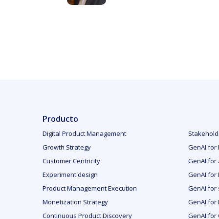
Producto
Digital Product Management
Stakehol
Growth Strategy
GenAI for
Customer Centricity
GenAI for 
Experiment design
GenAI for
Product Management Execution
GenAI for 
Monetization Strategy
GenAI for
Continuous Product Discovery
GenAI for