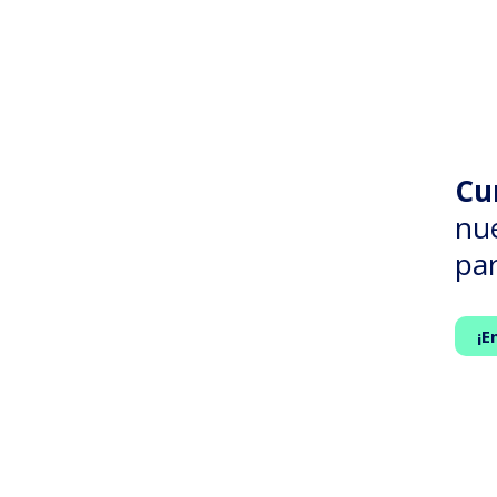
Cu
nu
par
¡E