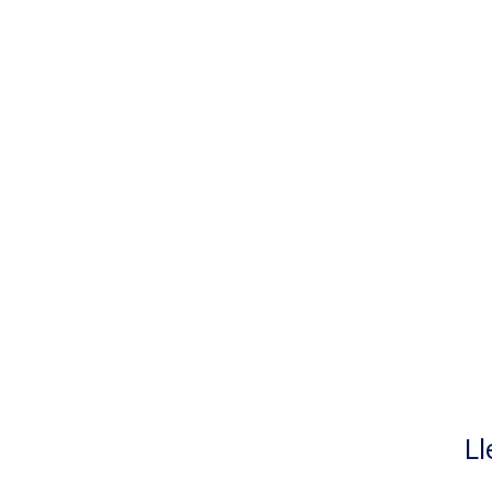
Entrenamiento y acompañamiento experto
Ll