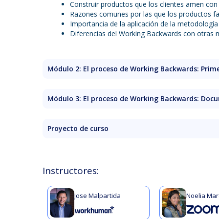
Construir productos que los clientes amen co
Razones comunes por las que los productos fa
Importancia de la aplicación de la metodología
Diferencias del Working Backwards con otras
Módulo 2: El proceso de Working Backwards: Prim
Cómo funciona Working Backwards: Press Rele
Los 7 pasos del proceso de Working Backward
Módulo 3: El proceso de Working Backwards: Doc
(i) La recopilación de problemas
(ii) 5 preguntas para compilar la información ini
(iii) Escribir el Press Release (PR)
(iv) Obtener feedback del PR
Proyecto de curso
Sesión en vivo 1
(v) Escribir Frequently Asked Questions (FAQs)
Desarrollo de 5 preguntas según caso
(vi) Sección de Anexos y Apéndices
Redactar 5 preguntas de Working Backwards +
(vii) Muestra al liderazgo y siguientes pasos de
Kurios
Instructores:
Sesión en vivo 2
Desarrollo de PRFAQ
Reflexión: Cómo aplicar Working Backwards e
Jose Malpartida
Noelia Mar