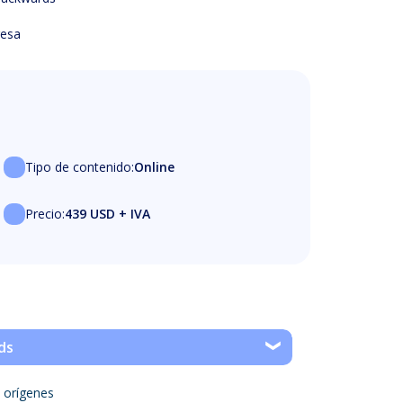
resa
Tipo de contenido:
Online
Precio:
439 USD + IVA
ds
y orígenes