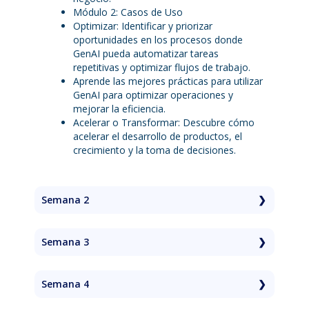
Módulo 2: Casos de Uso
Optimizar: Identificar y priorizar
oportunidades en los procesos donde
GenAI pueda automatizar tareas
repetitivas y optimizar flujos de trabajo.
Aprende las mejores prácticas para utilizar
GenAI para optimizar operaciones y
mejorar la eficiencia.
Acelerar o Transformar: Descubre cómo
acelerar el desarrollo de productos, el
crecimiento y la toma de decisiones.
Semana 2
Módulo 3: Identificación de Oportunidades
Entender los flujos de trabajo actuales
Semana 3
mediante el mapeo de varias áreas de
negocio.
Módulo 4: Prompt Engineering,
Aplicar frameworks para priorizar y
herramientas y mejores prácticas
Semana 4
evaluar posibles aplicaciones de GenAI en
Enfoques de Prompt engineering
función de las ganancias de eficiencia, el
adaptados a diferentes tipos de
Módulo 5: Desarrollo Responsable con AI