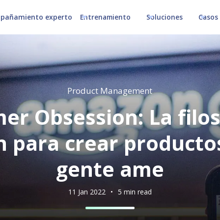
pañamiento experto
Entrenamiento
Soluciones
Casos 
Product Management
er Obsession: La filos
 para crear productos
gente ame
11 Jan 2022
•
5 min read