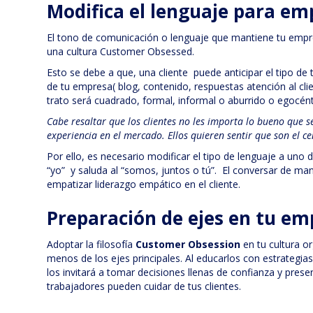
Modifica el lenguaje para emp
El tono de comunicación o lenguaje que mantiene tu empres
una cultura Customer Obsessed.
Esto se debe a que, una cliente puede anticipar el tipo de
de tu empresa( blog, contenido, respuestas atención al clien
trato será cuadrado, formal, informal o aburrido o egocén
Cabe resaltar que los clientes no les importa lo bueno que se
experiencia en el mercado. Ellos quieren sentir que son el c
Por ello, es necesario modificar el tipo de lenguaje a uno 
“yo” y saluda al “somos, juntos o tú”. El conversar de ma
empatizar liderazgo empático en el cliente.
Preparación de ejes en tu e
Adoptar la filosofía
Customer
Obsession
en tu cultura o
menos de los ejes principales. Al educarlos con estrategi
los invitará a tomar decisiones llenas de confianza y pres
trabajadores pueden cuidar de tus clientes.