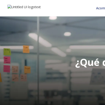
Acom
¿Qué 